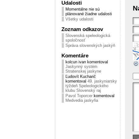
Udalosti
N
Momentálne nie sú
plánované žiadne udalosti
Všetky udalosti
Zoznam odkazov
Slovenská speleologická
spoločnosť
Správa slovenských jaskýň
Komentáre
kolcun ivan komentoval
Jaskynný systém
Stratenskej jaskyne
Ľudovít Kucharič
komentoval
49. jaskyniarsky
týždeň Speleologického
klubu Slovenský raj
Pavol Toporcer
komentoval
Medvedia jaskyňa