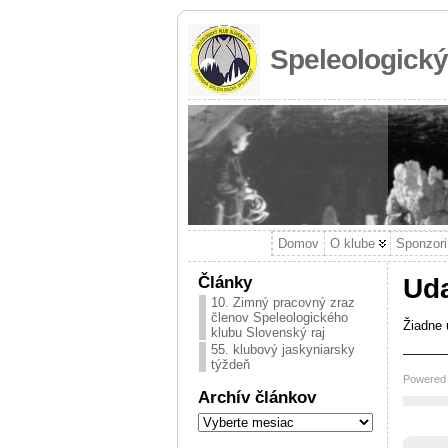
Speleologický
Domov
O klube
Sponzori
Články
Uda
10. Zimný pracovný zraz
členov Speleologického
Žiadne 
klubu Slovenský raj
55. klubový jaskyniarsky
———
týždeň
Powered
Archív článkov