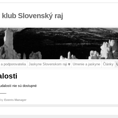
 klub Slovenský raj
 a podporovatelia
Jaskyne Slovenskom raji
Umenie a jaskyne
Články
U
losti
udalosti nie sú dostupné
——-
 by
Events Manager