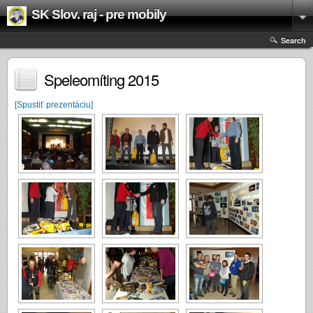
SK Slov. raj - pre mobily
Search
Speleomíting 2015
[Spustiť prezentáciu]