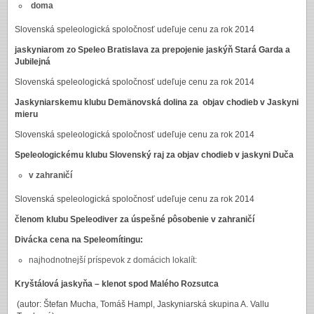
doma
Slovenská speleologická spoločnosť udeľuje cenu za rok 2014
jaskyniarom zo Speleo Bratislava za prepojenie jaskýň Stará Garda
a
Jubilejná
Slovenská speleologická spoločnosť udeľuje cenu za rok 2014
Jaskyniarskemu klubu Demänovská dolina za objav chodieb v Jaskyni
mieru
Slovenská speleologická spoločnosť udeľuje cenu za rok 2014
Speleologickému klubu Slovenský raj za objav chodieb v jaskyni Duča
v zahraničí
Slovenská speleologická spoločnosť udeľuje cenu za rok 2014
členom klubu Speleodiver za úspešné pôsobenie v zahraničí
Divácka cena na Speleomítingu:
najhodnotnejší príspevok z domácich lokalít:
Kryštálová jaskyňa – klenot spod Malého Rozsutca
(autor: Štefan Mucha, Tomáš Hampl, Jaskyniarská skupina A. Vallu