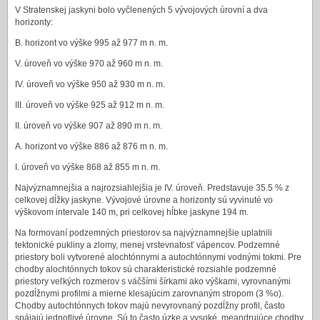
V Stratenskej jaskyni bolo vyčlenených 5 vývojových úrovní a dva
horizonty:
B. horizont vo výške 995 až 977 m n. m.
V. úroveň vo výške 970 až 960 m n. m.
IV. úroveň vo výške 950 až 930 m n. m.
III. úroveň vo výške 925 až 912 m n. m.
II. úroveň vo výške 907 až 890 m n. m.
A. horizont vo výške 886 až 876 m n. m.
I. úroveň vo výške 868 až 855 m n. m.
Najvýznamnejšia a najrozsiahlejšia je IV. úroveň. Predstavuje 35.5 % z
celkovej dĺžky jaskyne. Vývojové úrovne a horizonty sú vyvinuté vo
výškovom intervale 140 m, pri celkovej hĺbke jaskyne 194 m.
Na formovaní podzemných priestorov sa najvýznamnejšie uplatnili
tektonické pukliny a zlomy, menej vrstevnatosť vápencov. Podzemné
priestory boli vytvorené alochtónnymi a autochtónnymi vodnými tokmi. Pre
chodby alochtónnych tokov sú charakteristické rozsiahle podzemné
priestory veľkých rozmerov s väčšími šírkami ako výškami, vyrovnanými
pozdĺžnymi profilmi a mierne klesajúcim zarovnaným stropom (3 %o).
Chodby autochtónnych tokov majú nevyrovnaný pozdĺžny profil, často
spájajú jednotlivé úrovne. Sú to často úzke a vysoké, meandrujúce chodby.