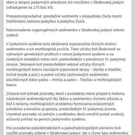
stien a stropov jaskynných priestorov. Ich množstvo v Stratenskej jaskyni
odhadujeme na 170 tisíc m3.
Prepadovogravitačné: gravitačné sedimenty v prepadlisku Duča medzi
Dobšinskou ľadovou jaskyňou a jaskyňou Duča.
Nahromadenie organogénnych sedimentov v Stratenskej jaskyni nebolo
zistené.
V jaskynnom systéme bola sledovaná superpozícia rôznych druhov
sedimentov a ich morfologická pozícia. Tieto vzťahy boli študované vo
vybraných genetických profiloch v celom jaskynnom systéme a na
niektorých lokalitách mimo nich, predovšetkým v priestoroch IV. jaskynnej
úrovne. Skúmané boli predovšetkým vekové vzťahy rôznych
morfologických tvarov navzájom (zarovnané stropy – staršie a mladšie,
bočné korytá a pod.) a potom vzťahy zachovaných sedimentov
alochtónnych tokov paleo – Hnilca a paleo – Tiesňav a morfologických
tvarov.
Získané boli bohaté poznatky, ktoré v podstatnej miere prispeli k riešeniu
následnosti sedimentárnych fáz štrkov a sedimentov rôzneho pôvodu a
tiež k riešeniu morfologických problémov formovania podzemných
priestorov a konečne aj genézy, predovšetkým IV. jaskynnej úrovne.
Uvedené poznatky sú jedným z podkladov, ktorý umožnil podať ucelený,
súčasný pohľad na genézu jaskynného systému.
Pre posúdenie paleoklimatických a paleohydrologických pomerov boli
využité poznatky zistené v Stratenskej jaskyni. Ide o rôzne typy sedimentov,