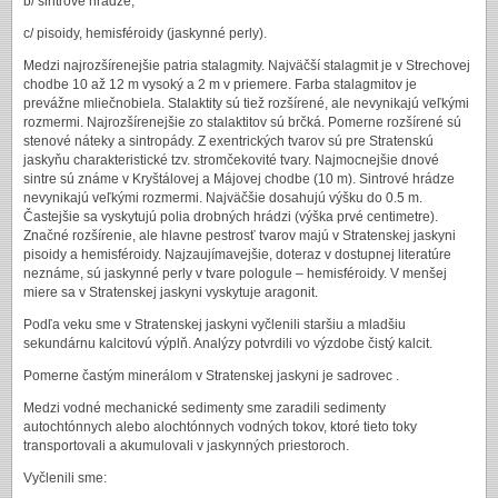
b/ sintrové hrádze,
c/ pisoidy, hemisféroidy (jaskynné perly).
Medzi najrozšírenejšie patria stalagmity. Najväčší stalagmit je v Strechovej
chodbe 10 až 12 m vysoký a 2 m v priemere. Farba stalagmitov je
prevážne mliečnobiela. Stalaktity sú tiež rozšírené, ale nevynikajú veľkými
rozmermi. Najrozšírenejšie zo stalaktitov sú brčká. Pomerne rozšírené sú
stenové náteky a sintropády. Z exentrických tvarov sú pre Stratenskú
jaskyňu charakteristické tzv. stromčekovité tvary. Najmocnejšie dnové
sintre sú známe v Kryštálovej a Májovej chodbe (10 m). Sintrové hrádze
nevynikajú veľkými rozmermi. Najväčšie dosahujú výšku do 0.5 m.
Častejšie sa vyskytujú polia drobných hrádzi (výška prvé centimetre).
Značné rozšírenie, ale hlavne pestrosť tvarov majú v Stratenskej jaskyni
pisoidy a hemisféroidy. Najzaujímavejšie, doteraz v dostupnej literatúre
neznáme, sú jaskynné perly v tvare pologule – hemisféroidy. V menšej
miere sa v Stratenskej jaskyni vyskytuje aragonit.
Podľa veku sme v Stratenskej jaskyni vyčlenili staršiu a mladšiu
sekundárnu kalcitovú výplň. Analýzy potvrdili vo výzdobe čistý kalcit.
Pomerne častým minerálom v Stratenskej jaskyni je sadrovec .
Medzi vodné mechanické sedimenty sme zaradili sedimenty
autochtónnych alebo alochtónnych vodných tokov, ktoré tieto toky
transportovali a akumulovali v jaskynných priestoroch.
Vyčlenili sme: