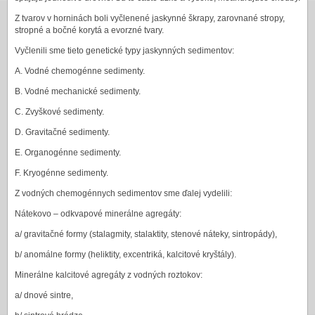
Z tvarov v horninách boli vyčlenené jaskynné škrapy, zarovnané stropy,
stropné a bočné korytá a evorzné tvary.
Vyčlenili sme tieto genetické typy jaskynných sedimentov:
A. Vodné chemogénne sedimenty.
B. Vodné mechanické sedimenty.
C. Zvyškové sedimenty.
D. Gravitačné sedimenty.
E. Organogénne sedimenty.
F. Kryogénne sedimenty.
Z vodných chemogénnych sedimentov sme ďalej vydelili:
Nátekovo – odkvapové minerálne agregáty:
a/ gravitačné formy (stalagmity, stalaktity, stenové náteky, sintropády),
b/ anomálne formy (heliktity, excentriká, kalcitové kryštály).
Minerálne kalcitové agregáty z vodných roztokov:
a/ dnové sintre,