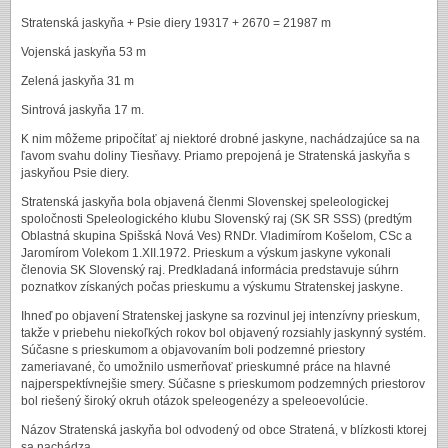
Stratenská jaskyňa + Psie diery 19317 + 2670 = 21987 m
Vojenská jaskyňa 53 m
Zelená jaskyňa 31 m
Sintrová jaskyňa 17 m.
K nim môžeme pripočítať aj niektoré drobné jaskyne, nachádzajúce sa na
ľavom svahu doliny Tiesňavy. Priamo prepojená je Stratenská jaskyňa s
jaskyňou Psie diery.
Stratenská jaskyňa bola objavená členmi Slovenskej speleologickej
spoločnosti Speleologického klubu Slovenský raj (SK SR SSS) (predtým
Oblastná skupina Spišská Nová Ves) RNDr. Vladimírom Košelom, CSc a
Jaromírom Volekom 1.XII.1972. Prieskum a výskum jaskyne vykonali
členovia SK Slovenský raj. Predkladaná informácia predstavuje súhrn
poznatkov získaných počas prieskumu a výskumu Stratenskej jaskyne.
Ihneď po objavení Stratenskej jaskyne sa rozvinul jej intenzívny prieskum,
takže v priebehu niekoľkých rokov bol objavený rozsiahly jaskynný systém.
Súčasne s prieskumom a objavovaním boli podzemné priestory
zameriavané, čo umožnilo usmerňovať prieskumné práce na hlavné
najperspektívnejšie smery. Súčasne s prieskumom podzemných priestorov
bol riešený široký okruh otázok speleogenézy a speleoevolúcie.
Názov Stratenská jaskyňa bol odvodený od obce Stratená, v blízkosti ktorej
sa nachádza.