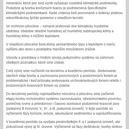
minerálov, ktoré pre svoj vznik vyžadujú osobitné klimatické podmienky.
Podobne aj tvorba koróznych tvarov je podmienená špecifickými
klimatickými podmienkami. Naše zistenia boli porovnané s doteraz platnou
rekonštrukciou týchto pomerov v mladšom terciéri.
Vo vrchnom pliocéne – rumane jestvovali dve klimaticky rozdielne
obdobia: obdobie stredne humídnej až humídnej subtropickej klímy a
humídnej klímy s nižšími teplotami.
V mladšom pliocéne bola klíma semiarídneho typu s teplotami o niečo
vyššími ako dnes s podstatne menším množstvom zrážok.
Vývody a predstavy o histórii vývoja jaskynného systému sú súhrnom
všetkých poznatkov, ktoré sme získali.
Celý vývoj sme rozčlenili na terciérnu a kvartérnu periódu. Jestvovanie
starších etáp tvorby a zachovania povrchových a podzemných foriem je
problematické i keď príznaky jestvovania vrchnokriedových foriem reliéfu i
podzemných krasových foriem sú známe.
Do terciérnej periódy najmladšieho miocénu a pliocénu sme začlenili
etapy tvorby vrcholového systému zarovnávania, stredohorského povrchu,
poriečnej rovne a priestorovo i časovo súvisiace podzemné krasové javy
(jaskynný B horizont, V., IV., a III. jaskynná úroveň). V tejto perióde sú
vyčlenené fázy korózie, erózie, akumulácie sedimentov a vyprázdňovania.
V kvartérnej perióde sa vyvíjala predovšetkým II. a I. jaskynná úroveň, ale
pokračoval vývoj aj IV. úrovne. Vyčlenené sú fázy deštrukcie, tvorby sintrov