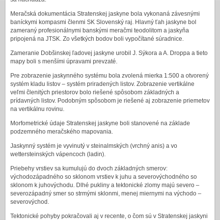
Meračská dokumentácia Stratenskej jaskyne bola vykonaná závesnými
baníckymi kompasmi členmi SK Slovenský raj. Hlavný ťah jaskyne bol
zameraný profesionálnymi banskými meračmi teodolitom a jaskyňa
pripojená na JTSK. Zo všetkých bodov boli vypočítané súradnice.
Zameranie Dobšinskej ľadovej jaskyne urobil J. Sýkora a A. Droppa a tieto
mapy boli s menšími úpravami prevzaté.
Pre zobrazenie jaskynného systému bola zvolená mierka 1:500 a otvorený
systém kladu listov – systém priradených listov. Zobrazenie vertikálne
veľmi členitých priestorov bolo riešené spôsobom základných a
prídavných listov. Podobným spôsobom je riešené aj zobrazenie priemetov
na vertikálnu rovinu.
Morfometrické údaje Stratenskej jaskyne boli stanovené na základe
podzemného meračského mapovania.
Jaskynný systém je vyvinutý v steinalmských (vrchný anis) a vo
wettersteinských vápencoch (ladin).
Priebehy vrstiev sa kumulujú do dvoch základných smerov:
východozápadného so sklonom vrstiev k juhu a severovýchodného so
sklonom k juhovýchodu. Dlhé pukliny a tektonické zlomy majú severo –
severozápadný smer so strmými sklonmi, menej miernymi na východo –
severovýchod.
Tektonické pohyby pokračovali aj v recente, o čom sú v Stratenskej jaskyni