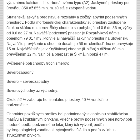
výraznému kalcium – bikarbonátovému typu (A2). Jaskynné priestory pod
úrovňou 850 až 855 m n. m. sú stále zatopené vodou.
Stratenská jaskyňa predstavuje rozsiahly a zložitý labyrint podzemných
priestorov. Podľa morfometrickej charakteristiky sú priestory zastúpené
širokou škálou rozmerov. Šírky chodieb sa pohybujú od 0.6 do 86 m, výšky
od 0.6 do 27 m. Najväčší podzemný priestor je Rozprávkový dóm s
objemom 79 017 m3, ktorý je aj najväčší jaskynný priestor na Slovensku.
Najväčšie prevýšenie u chodieb dosahuje 58 m. členitosť dna neprevyšuje
15 m. Najväčší sifón je v Kryštálovej chodbe (II. sifón) s dĺžkou 60 m a
prevýšením 12 m. Najhlbšia priepasť je Šikmá, hlboká 47 m.
Vyčlenené boli chodby troch smerov:
Severozápadný
Severo – severozápadný
Severovýchodný až východný.
Okolo 52 % zaberajú horizontálne priestory, 40 % vertikálno –
horizontálne.
Charakter pozdĺžnych profilov bol podmienený tektonickou stabilizáciou
masívu a štruktúrnymi prvkami. Priečne profily podzemných priestorov boli
triedené podľa podzemného toku, ktorý ich vytvoril, podľa
hydrogeologickej zonálnosti, vývojového štádia a podľa vzťahu k
štruktúrnym prvkom.