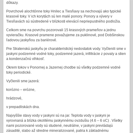
dôkazy.
Povrchové alochtónne toky Hnilec a Tiesňavy sa nechovajú ako typické
krasové toky. V ich korytách sú len malé ponory. Ponory a vývery v
Tiesňavách sú sústredené v blízkosti elevácií nepriepustného podložia.
Celkom sme na povrchu pozorovali 15 krasových prameňov a jednu
vyvieračku. Krasové pramene považujeme za puklinové, pod Dobšinskou
ľadovou jaskyňou za bariérové.
Pre Stratenskú jaskyňu je charakteristický nedostatok vody. Vyčlenili sme v
jaskyni podzemné vodné toky, podzemné jazerá, infiltrácie z povaly a stien
a kondenzačnú vlhkosť.
Okrem tokov v Ponornej a Jazernej chodbe sú všetky podzemné vodné
toky periodické.
Vyčlenili sme jazerá:
korózno – erózne,
hrádzové,
v prepadliskách dna.
Najvyššie stavy vody v jaskyni sú na jar. Teplota vody v jaskyni je
vyrovnaná a blízka okolitému jaskynnému ovzdušiu (4.6 – 6 oC) . Všetky
nami pozorované vody sú studené, neutrálne, v jaskyni prevládajú
zásadité, slabo až stredne mineralizované, patria k základnému