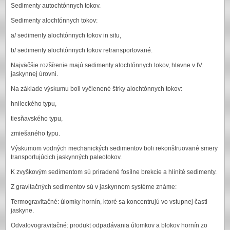
Sedimenty autochtónnych tokov.
Sedimenty alochtónnych tokov:
a/ sedimenty alochtónnych tokov in situ,
b/ sedimenty alochtónnych tokov retransportované.
Najväčšie rozšírenie majú sedimenty alochtónnych tokov, hlavne v IV.
jaskynnej úrovni.
Na základe výskumu boli vyčlenené štrky alochtónnych tokov:
hnileckého typu,
tiesňavského typu,
zmiešaného typu.
Výskumom vodných mechanických sedimentov boli rekonštruované smery
transportujúcich jaskynných paleotokov.
K zvyškovým sedimentom sú priradené fosílne brekcie a hlinité sedimenty.
Z gravitačných sedimentov sú v jaskynnom systéme známe:
Termogravitačné: úlomky hornín, ktoré sa koncentrujú vo vstupnej časti
jaskyne.
Odvalovogravitačné: produkt odpadávania úlomkov a blokov hornín zo