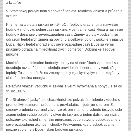
a kvapľov.
V Stratenskej jaskyni bola sledovaná teplota, relatívna vlhkosť a prúdenie
vzduchu.
Priemerná teplota v jaskyni je 4.94 oC . Teplotný gradient má najvyššie
hodnoty v juhovýchodnej časti jaskyne, v centrálnej časti klesá a najnižšie
hodnoty dosahuje v severozápadnej časti. Zmeny teploty v podzemí sú
odrazom teplotných zmien na povrchu a celkovej polohy jaskyne v masíve
Duča. Nízky teplotný gradient v severozápadnej časti Duče sa veľmi
priaznivo odráža na mikroklimatických pomeroch Dobšinskej ľadovej
jaskyne.
Maximálne a minimálne hodnoty teploty na stanovištiach v podzemí sa
dosahujú raz za 24 hodín, sledujú pravidelné denné zmeny vonkajšej
teploty. To znamená, že na zmeny teploty v jaskyni vplýva iba exogénny
činiteľ – slnečná energia.
Relatívna vlhkosť vzduchu v jaskyni je veľmi vyrovnaná a pohybuje sa od
95 do 100 %.
Pre Stratenskú jaskyňu je charakteristické pulzačné prúdenie vzduchu s
premenlivým smerom prúdenia, s prevládajúcim jedným smerom. Zo
smerov prúdenia vyplynul záver, že okrem známeho vchodu jestvuje ešte
aspoň jeden vyššie položený otvor do jaskyne a jeden ďalší otvor nižšie
položený ako vchod s menším prierezom. Jeden otvor predpokladáme v
severozápadnom ukončení chodby Prekvapení, kde predpokladáme
možné spojenie s Dobšinskou ľadovou jaskyňou.