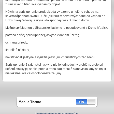
mohutnými chodbami a dómami, pestrou a bohatou výzdobou, predstavuje
z turistického hľadiska významný objekt.
Návrh na sprístupnenie predpokladá vyrazenie umelého vchodu na
severozápadnom svahu Duče (asi 500 m severovýchodne od vchodu do
Dobšinskej ľadovej jaskyne) do spodnej časti Strmého dómu.
Možné sprístupnenie Stratenskej jaskyne je posudzované z týchto hľadísk:
potreba ďalšej sprístupnenej jaskyne v danom území;
ochrana prírody;
finančné náklady;
návštevnosť jaskyne a využitie jestvujúcich turistických zariadení.
Sprístupnenie Stratenskej jaskyne nie je jednoduchý problém, preto pri
riešení otázky jej sprístupnenia treba zaujať také stanovisko, aby sa hájili
nie lokálne, ale celospoločenské záujmy.
Mobile Theme
Copyright Speleoklub Slovenský raj