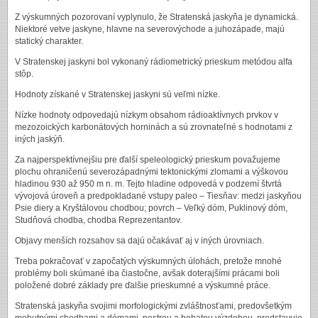
Z výskumných pozorovaní vyplynulo, že Stratenská jaskyňa je dynamická.
Niektoré vetve jaskyne, hlavne na severovýchode a juhozápade, majú
statický charakter.
V Stratenskej jaskyni bol vykonaný rádiometrický prieskum metódou alfa
stôp.
Hodnoty získané v Stratenskej jaskyni sú veľmi nízke.
Nízke hodnoty odpovedajú nízkym obsahom rádioaktívnych prvkov v
mezozoických karbonátových horninách a sú zrovnateľné s hodnotami z
iných jaskýň.
Za najperspektívnejšiu pre ďalší speleologický prieskum považujeme
plochu ohraničenú severozápadnými tektonickými zlomami a výškovou
hladinou 930 až 950 m n. m. Tejto hladine odpovedá v podzemí štvrtá
vývojová úroveň a predpokladané vstupy paleo – Tiesňav: medzi jaskyňou
Psie diery a Kryštálovou chodbou; povrch – Veľký dóm, Puklinový dóm,
Studňová chodba, chodba Reprezentantov.
Objavy menších rozsahov sa dajú očakávať aj v iných úrovniach.
Treba pokračovať v započatých výskumných úlohách, pretože mnohé
problémy boli skúmané iba čiastočne, avšak doterajšími prácami boli
položené dobré základy pre ďalšie prieskumné a výskumné práce.
Stratenská jaskyňa svojimi morfologickými zvláštnosťami, predovšetkým