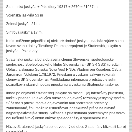
Stratenská jaskyňa + Psie diery 19317 + 2670 = 21987 m
Vojenská jaskyňa 53 m
Zelená jaskyňa 31 m
Sintrová jaskyňa 17 m.
K nim môžeme pripočítať aj niektoré drobné jaskyne, nachádzajúce sa na
ľavom svahu doliny Tiesňavy. Priamo prepojená je Stratenská jaskyňa s
jaskyňou Psie diery.
Stratenská jaskyňa bola objavená členmi Slovenskej speleologickej
spoločnosti Speleologického klubu Slovenský raj (SK SR SSS) (predtým
Oblastná skupina Spišská Nová Ves) RNDr. Vladimírom Košelom, CSc a
Jaromírom Volekom 1.XII.1972. Prieskum a výskum jaskyne vykonali
členovia SK Slovenský raj. Predkladaná informácia predstavuje súhrn
poznatkov získaných počas prieskumu a výskumu Stratenskej jaskyne.
Ihneď po objavení Stratenskej jaskyne sa rozvinul jej intenzívny prieskum,
takže v priebehu niekoľkých rokov bol objavený rozsiahly jaskynný systém.
Súčasne s prieskumom a objavovaním boli podzemné priestory
zameriavané, čo umožnilo usmerňovať prieskumné práce na hlavné
najperspektívnejšie smery. Súčasne s prieskumom podzemných priestorov
bol riešený široký okruh otázok speleogenézy a speleoevolúcie.
Názov Stratenská jaskyňa bol odvodený od obce Stratená, v blízkosti ktorej
sa nachádza.