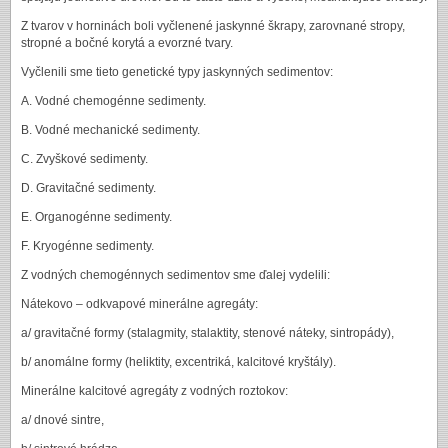
Z tvarov v horninách boli vyčlenené jaskynné škrapy, zarovnané stropy,
stropné a bočné korytá a evorzné tvary.
Vyčlenili sme tieto genetické typy jaskynných sedimentov:
A. Vodné chemogénne sedimenty.
B. Vodné mechanické sedimenty.
C. Zvyškové sedimenty.
D. Gravitačné sedimenty.
E. Organogénne sedimenty.
F. Kryogénne sedimenty.
Z vodných chemogénnych sedimentov sme ďalej vydelili:
Nátekovo – odkvapové minerálne agregáty:
a/ gravitačné formy (stalagmity, stalaktity, stenové náteky, sintropády),
b/ anomálne formy (heliktity, excentriká, kalcitové kryštály).
Minerálne kalcitové agregáty z vodných roztokov:
a/ dnové sintre,