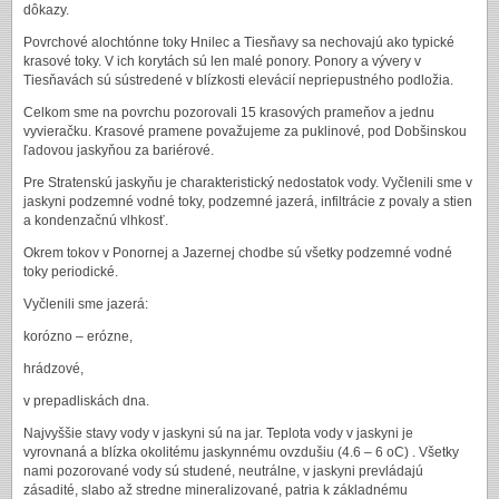
dôkazy.
Povrchové alochtónne toky Hnilec a Tiesňavy sa nechovajú ako typické
krasové toky. V ich korytách sú len malé ponory. Ponory a vývery v
Tiesňavách sú sústredené v blízkosti elevácií nepriepustného podložia.
Celkom sme na povrchu pozorovali 15 krasových prameňov a jednu
vyvieračku. Krasové pramene považujeme za puklinové, pod Dobšinskou
ľadovou jaskyňou za bariérové.
Pre Stratenskú jaskyňu je charakteristický nedostatok vody. Vyčlenili sme v
jaskyni podzemné vodné toky, podzemné jazerá, infiltrácie z povaly a stien
a kondenzačnú vlhkosť.
Okrem tokov v Ponornej a Jazernej chodbe sú všetky podzemné vodné
toky periodické.
Vyčlenili sme jazerá:
korózno – erózne,
hrádzové,
v prepadliskách dna.
Najvyššie stavy vody v jaskyni sú na jar. Teplota vody v jaskyni je
vyrovnaná a blízka okolitému jaskynnému ovzdušiu (4.6 – 6 oC) . Všetky
nami pozorované vody sú studené, neutrálne, v jaskyni prevládajú
zásadité, slabo až stredne mineralizované, patria k základnému