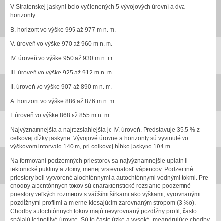
V Stratenskej jaskyni bolo vyčlenených 5 vývojových úrovní a dva
horizonty:
B. horizont vo výške 995 až 977 m n. m.
V. úroveň vo výške 970 až 960 m n. m.
IV. úroveň vo výške 950 až 930 m n. m.
III. úroveň vo výške 925 až 912 m n. m.
II. úroveň vo výške 907 až 890 m n. m.
A. horizont vo výške 886 až 876 m n. m.
I. úroveň vo výške 868 až 855 m n. m.
Najvýznamnejšia a najrozsiahlejšia je IV. úroveň. Predstavuje 35.5 % z
celkovej dĺžky jaskyne. Vývojové úrovne a horizonty sú vyvinuté vo
výškovom intervale 140 m, pri celkovej hĺbke jaskyne 194 m.
Na formovaní podzemných priestorov sa najvýznamnejšie uplatnili
tektonické pukliny a zlomy, menej vrstevnatosť vápencov. Podzemné
priestory boli vytvorené alochtónnymi a autochtónnymi vodnými tokmi. Pre
chodby alochtónnych tokov sú charakteristické rozsiahle podzemné
priestory veľkých rozmerov s väčšími šírkami ako výškami, vyrovnanými
pozdĺžnymi profilmi a mierne klesajúcim zarovnaným stropom (3 %o).
Chodby autochtónnych tokov majú nevyrovnaný pozdĺžny profil, často
spájajú jednotlivé úrovne. Sú to často úzke a vysoké, meandrujúce chodby.