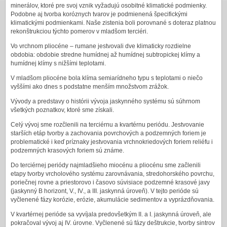
minerálov, ktoré pre svoj vznik vyžadujú osobitné klimatické podmienky.
Podobne aj tvorba koróznych tvarov je podmienená špecifickými
klimatickými podmienkami. Naše zistenia boli porovnané s doteraz platnou
rekonštrukciou týchto pomerov v mladšom terciéri.
Vo vrchnom pliocéne – rumane jestvovali dve klimaticky rozdielne
obdobia: obdobie stredne humídnej až humídnej subtropickej klímy a
humídnej klímy s nižšími teplotami.
V mladšom pliocéne bola klíma semiarídneho typu s teplotami o niečo
vyššími ako dnes s podstatne menším množstvom zrážok.
Vývody a predstavy o histórii vývoja jaskynného systému sú súhrnom
všetkých poznatkov, ktoré sme získali.
Celý vývoj sme rozčlenili na terciérnu a kvartérnu periódu. Jestvovanie
starších etáp tvorby a zachovania povrchových a podzemných foriem je
problematické i keď príznaky jestvovania vrchnokriedových foriem reliéfu i
podzemných krasových foriem sú známe.
Do terciérnej periódy najmladšieho miocénu a pliocénu sme začlenili
etapy tvorby vrcholového systému zarovnávania, stredohorského povrchu,
poriečnej rovne a priestorovo i časovo súvisiace podzemné krasové javy
(jaskynný B horizont, V., IV., a III. jaskynná úroveň). V tejto perióde sú
vyčlenené fázy korózie, erózie, akumulácie sedimentov a vyprázdňovania.
V kvartérnej perióde sa vyvíjala predovšetkým II. a I. jaskynná úroveň, ale
pokračoval vývoj aj IV. úrovne. Vyčlenené sú fázy deštrukcie, tvorby sintrov