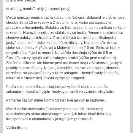
b/ sintrové hrádze,
c/ pisoidy, hemisféroidy (jaskynné perly).
Medzi najrozšírenejšie patria stalagmity. Najväčší stalagmit je v Strechovej
chodbe 10 až 12 m vysoký a 2 m v priemere. Farba stalagmitov je
prevážne mliečnobiela. Stalaktity sú tiež rozšírené, ale nevynikajú veľkými
rozmermi. Najrozšírenejšie zo stalaktitov sú brčká. Pomerne rozšírené sú
stenové náteky a sintropády. Z exentrických tvarov sú pre Stratenskú
jaskyňu charakteristické tzv. stromčekovité tvary. Najmocnejšie dnové
sintre sú známe v Kryštálovej a Májovej chodbe (10 m). Sintrové hrádze
nevynikajú veľkými rozmermi. Najväčšie dosahujú výšku do 0.5 m.
Častejšie sa vyskytujú polia drobných hrádzi (výška prvé centimetre).
Značné rozšírenie, ale hlavne pestrosť tvarov majú v Stratenskej jaskyni
pisoidy a hemisféroidy. Najzaujímavejšie, doteraz v dostupnej literatúre
neznáme, sú jaskynné perly v tvare pologule – hemisféroidy. V menšej
miere sa v Stratenskej jaskyni vyskytuje aragonit.
Podľa veku sme v Stratenskej jaskyni vyčlenili staršiu a mladšiu
sekundárnu kalcitovú výplň. Analýzy potvrdili vo výzdobe čistý kalcit.
Pomerne častým minerálom v Stratenskej jaskyni je sadrovec .
Medzi vodné mechanické sedimenty sme zaradili sedimenty
autochtónnych alebo alochtónnych vodných tokov, ktoré tieto toky
transportovali a akumulovali v jaskynných priestoroch.
Vyčlenili sme: