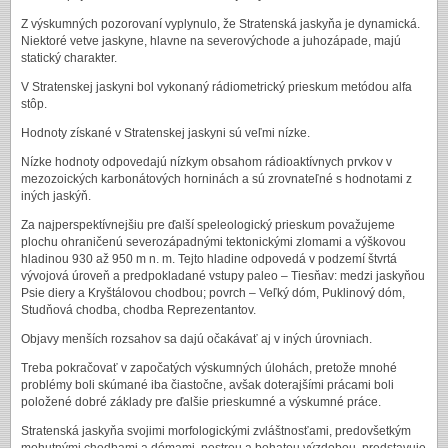
Z výskumných pozorovaní vyplynulo, že Stratenská jaskyňa je dynamická.
Niektoré vetve jaskyne, hlavne na severovýchode a juhozápade, majú
statický charakter.
V Stratenskej jaskyni bol vykonaný rádiometrický prieskum metódou alfa
stôp.
Hodnoty získané v Stratenskej jaskyni sú veľmi nízke.
Nízke hodnoty odpovedajú nízkym obsahom rádioaktívnych prvkov v
mezozoických karbonátových horninách a sú zrovnateľné s hodnotami z
iných jaskýň.
Za najperspektívnejšiu pre ďalší speleologický prieskum považujeme
plochu ohraničenú severozápadnými tektonickými zlomami a výškovou
hladinou 930 až 950 m n. m. Tejto hladine odpovedá v podzemí štvrtá
vývojová úroveň a predpokladané vstupy paleo – Tiesňav: medzi jaskyňou
Psie diery a Kryštálovou chodbou; povrch – Veľký dóm, Puklinový dóm,
Studňová chodba, chodba Reprezentantov.
Objavy menších rozsahov sa dajú očakávať aj v iných úrovniach.
Treba pokračovať v započatých výskumných úlohách, pretože mnohé
problémy boli skúmané iba čiastočne, avšak doterajšími prácami boli
položené dobré základy pre ďalšie prieskumné a výskumné práce.
Stratenská jaskyňa svojimi morfologickými zvláštnosťami, predovšetkým