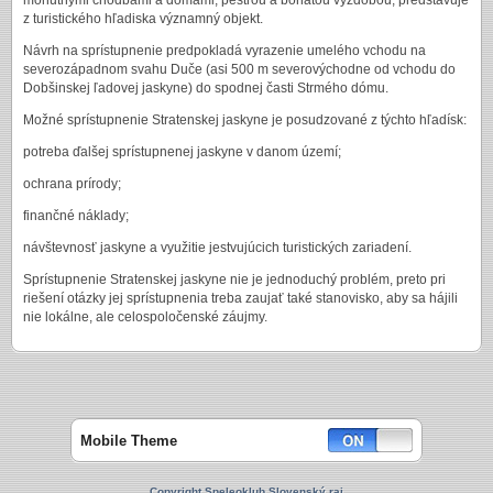
mohutnými chodbami a dómami, pestrou a bohatou výzdobou, predstavuje
z turistického hľadiska významný objekt.
Návrh na sprístupnenie predpokladá vyrazenie umelého vchodu na
severozápadnom svahu Duče (asi 500 m severovýchodne od vchodu do
Dobšinskej ľadovej jaskyne) do spodnej časti Strmého dómu.
Možné sprístupnenie Stratenskej jaskyne je posudzované z týchto hľadísk:
potreba ďalšej sprístupnenej jaskyne v danom území;
ochrana prírody;
finančné náklady;
návštevnosť jaskyne a využitie jestvujúcich turistických zariadení.
Sprístupnenie Stratenskej jaskyne nie je jednoduchý problém, preto pri
riešení otázky jej sprístupnenia treba zaujať také stanovisko, aby sa hájili
nie lokálne, ale celospoločenské záujmy.
Mobile Theme
Copyright Speleoklub Slovenský raj