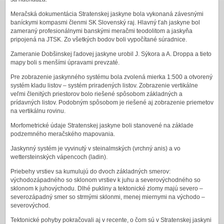
Meračská dokumentácia Stratenskej jaskyne bola vykonaná závesnými
baníckymi kompasmi členmi SK Slovenský raj. Hlavný ťah jaskyne bol
zameraný profesionálnymi banskými meračmi teodolitom a jaskyňa
pripojená na JTSK. Zo všetkých bodov boli vypočítané súradnice.
Zameranie Dobšinskej ľadovej jaskyne urobil J. Sýkora a A. Droppa a tieto
mapy boli s menšími úpravami prevzaté.
Pre zobrazenie jaskynného systému bola zvolená mierka 1:500 a otvorený
systém kladu listov – systém priradených listov. Zobrazenie vertikálne
veľmi členitých priestorov bolo riešené spôsobom základných a
prídavných listov. Podobným spôsobom je riešené aj zobrazenie priemetov
na vertikálnu rovinu.
Morfometrické údaje Stratenskej jaskyne boli stanovené na základe
podzemného meračského mapovania.
Jaskynný systém je vyvinutý v steinalmských (vrchný anis) a vo
wettersteinských vápencoch (ladin).
Priebehy vrstiev sa kumulujú do dvoch základných smerov:
východozápadného so sklonom vrstiev k juhu a severovýchodného so
sklonom k juhovýchodu. Dlhé pukliny a tektonické zlomy majú severo –
severozápadný smer so strmými sklonmi, menej miernymi na východo –
severovýchod.
Tektonické pohyby pokračovali aj v recente, o čom sú v Stratenskej jaskyni