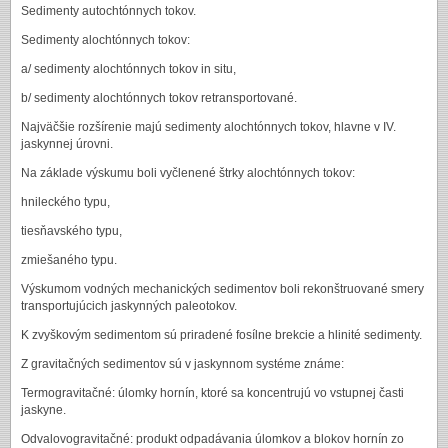
Sedimenty autochtónnych tokov.
Sedimenty alochtónnych tokov:
a/ sedimenty alochtónnych tokov in situ,
b/ sedimenty alochtónnych tokov retransportované.
Najväčšie rozšírenie majú sedimenty alochtónnych tokov, hlavne v IV.
jaskynnej úrovni.
Na základe výskumu boli vyčlenené štrky alochtónnych tokov:
hnileckého typu,
tiesňavského typu,
zmiešaného typu.
Výskumom vodných mechanických sedimentov boli rekonštruované smery
transportujúcich jaskynných paleotokov.
K zvyškovým sedimentom sú priradené fosílne brekcie a hlinité sedimenty.
Z gravitačných sedimentov sú v jaskynnom systéme známe:
Termogravitačné: úlomky hornín, ktoré sa koncentrujú vo vstupnej časti
jaskyne.
Odvalovogravitačné: produkt odpadávania úlomkov a blokov hornín zo