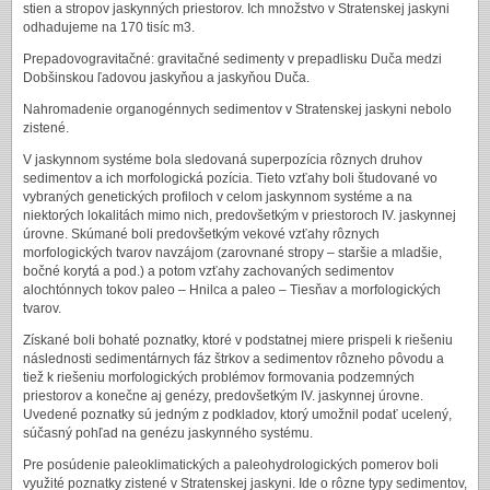
stien a stropov jaskynných priestorov. Ich množstvo v Stratenskej jaskyni
odhadujeme na 170 tisíc m3.
Prepadovogravitačné: gravitačné sedimenty v prepadlisku Duča medzi
Dobšinskou ľadovou jaskyňou a jaskyňou Duča.
Nahromadenie organogénnych sedimentov v Stratenskej jaskyni nebolo
zistené.
V jaskynnom systéme bola sledovaná superpozícia rôznych druhov
sedimentov a ich morfologická pozícia. Tieto vzťahy boli študované vo
vybraných genetických profiloch v celom jaskynnom systéme a na
niektorých lokalitách mimo nich, predovšetkým v priestoroch IV. jaskynnej
úrovne. Skúmané boli predovšetkým vekové vzťahy rôznych
morfologických tvarov navzájom (zarovnané stropy – staršie a mladšie,
bočné korytá a pod.) a potom vzťahy zachovaných sedimentov
alochtónnych tokov paleo – Hnilca a paleo – Tiesňav a morfologických
tvarov.
Získané boli bohaté poznatky, ktoré v podstatnej miere prispeli k riešeniu
následnosti sedimentárnych fáz štrkov a sedimentov rôzneho pôvodu a
tiež k riešeniu morfologických problémov formovania podzemných
priestorov a konečne aj genézy, predovšetkým IV. jaskynnej úrovne.
Uvedené poznatky sú jedným z podkladov, ktorý umožnil podať ucelený,
súčasný pohľad na genézu jaskynného systému.
Pre posúdenie paleoklimatických a paleohydrologických pomerov boli
využité poznatky zistené v Stratenskej jaskyni. Ide o rôzne typy sedimentov,