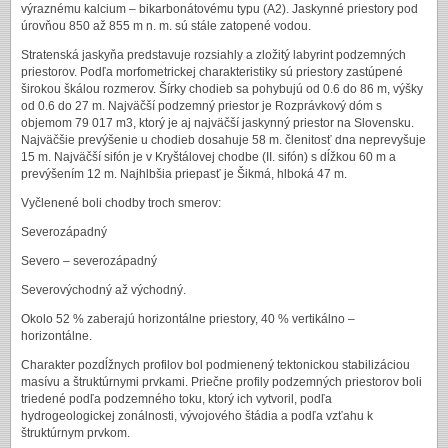
výraznému kalcium – bikarbonátovému typu (A2). Jaskynné priestory pod
úrovňou 850 až 855 m n. m. sú stále zatopené vodou.
Stratenská jaskyňa predstavuje rozsiahly a zložitý labyrint podzemných
priestorov. Podľa morfometrickej charakteristiky sú priestory zastúpené
širokou škálou rozmerov. Šírky chodieb sa pohybujú od 0.6 do 86 m, výšky
od 0.6 do 27 m. Najväčší podzemný priestor je Rozprávkový dóm s
objemom 79 017 m3, ktorý je aj najväčší jaskynný priestor na Slovensku.
Najväčšie prevýšenie u chodieb dosahuje 58 m. členitosť dna neprevyšuje
15 m. Najväčší sifón je v Kryštálovej chodbe (II. sifón) s dĺžkou 60 m a
prevýšením 12 m. Najhlbšia priepasť je Šikmá, hlboká 47 m.
Vyčlenené boli chodby troch smerov:
Severozápadný
Severo – severozápadný
Severovýchodný až východný.
Okolo 52 % zaberajú horizontálne priestory, 40 % vertikálno –
horizontálne.
Charakter pozdĺžnych profilov bol podmienený tektonickou stabilizáciou
masívu a štruktúrnymi prvkami. Priečne profily podzemných priestorov boli
triedené podľa podzemného toku, ktorý ich vytvoril, podľa
hydrogeologickej zonálnosti, vývojového štádia a podľa vzťahu k
štruktúrnym prvkom.