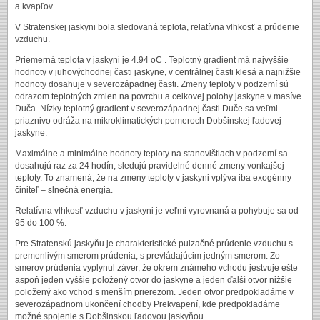
a kvapľov.
V Stratenskej jaskyni bola sledovaná teplota, relatívna vlhkosť a prúdenie
vzduchu.
Priemerná teplota v jaskyni je 4.94 oC . Teplotný gradient má najvyššie
hodnoty v juhovýchodnej časti jaskyne, v centrálnej časti klesá a najnižšie
hodnoty dosahuje v severozápadnej časti. Zmeny teploty v podzemí sú
odrazom teplotných zmien na povrchu a celkovej polohy jaskyne v masíve
Duča. Nízky teplotný gradient v severozápadnej časti Duče sa veľmi
priaznivo odráža na mikroklimatických pomeroch Dobšinskej ľadovej
jaskyne.
Maximálne a minimálne hodnoty teploty na stanovištiach v podzemí sa
dosahujú raz za 24 hodín, sledujú pravidelné denné zmeny vonkajšej
teploty. To znamená, že na zmeny teploty v jaskyni vplýva iba exogénny
činiteľ – slnečná energia.
Relatívna vlhkosť vzduchu v jaskyni je veľmi vyrovnaná a pohybuje sa od
95 do 100 %.
Pre Stratenskú jaskyňu je charakteristické pulzačné prúdenie vzduchu s
premenlivým smerom prúdenia, s prevládajúcim jedným smerom. Zo
smerov prúdenia vyplynul záver, že okrem známeho vchodu jestvuje ešte
aspoň jeden vyššie položený otvor do jaskyne a jeden ďalší otvor nižšie
položený ako vchod s menším prierezom. Jeden otvor predpokladáme v
severozápadnom ukončení chodby Prekvapení, kde predpokladáme
možné spojenie s Dobšinskou ľadovou jaskyňou.